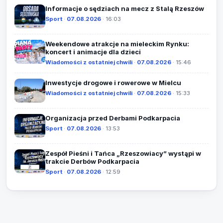
Informacje o sędziach na mecz z Stalą Rzeszów
Sport
·
07.08.2026
· 16:03
Weekendowe atrakcje na mieleckim Rynku:
koncert i animacje dla dzieci
Wiadomości z ostatniej chwili
·
07.08.2026
· 15:46
Inwestycje drogowe i rowerowe w Mielcu
Wiadomości z ostatniej chwili
·
07.08.2026
· 15:33
Organizacja przed Derbami Podkarpacia
Sport
·
07.08.2026
· 13:53
Zespół Pieśni i Tańca „Rzeszowiacy” wystąpi w
trakcie Derbów Podkarpacia
Sport
·
07.08.2026
· 12:59