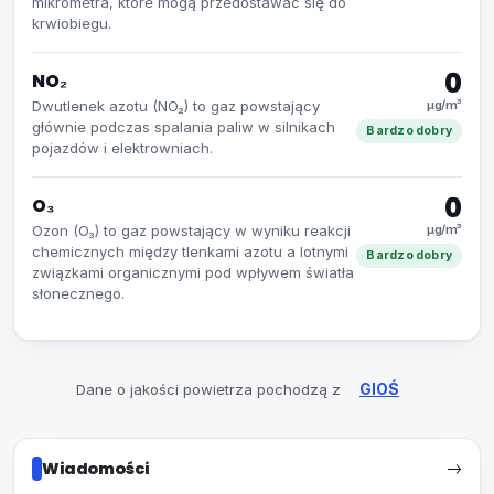
mikrometra, które mogą przedostawać się do
krwiobiegu.
0
NO₂
Dwutlenek azotu (NO₂) to gaz powstający
µg/m³
głównie podczas spalania paliw w silnikach
Bardzo dobry
pojazdów i elektrowniach.
0
O₃
Ozon (O₃) to gaz powstający w wyniku reakcji
µg/m³
chemicznych między tlenkami azotu a lotnymi
Bardzo dobry
związkami organicznymi pod wpływem światła
słonecznego.
Dane o jakości powietrza pochodzą z
GIOŚ
Wiadomości