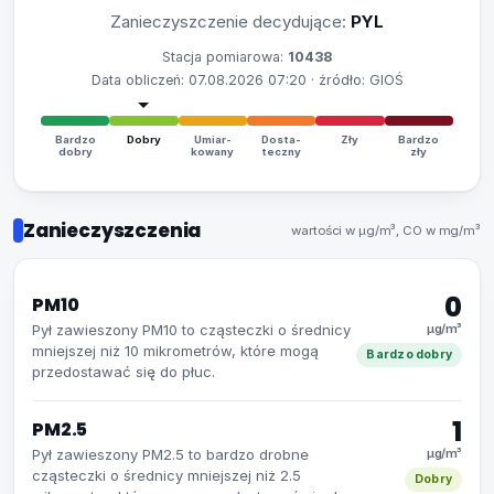
Zanieczyszczenie decydujące:
PYL
Stacja pomiarowa:
10438
Data obliczeń: 07.08.2026 07:20 · źródło: GIOŚ
Bardzo
Dobry
Umiar-
Dosta-
Zły
Bardzo
dobry
kowany
teczny
zły
Zanieczyszczenia
wartości w µg/m³, CO w mg/m³
0
PM10
Pył zawieszony PM10 to cząsteczki o średnicy
µg/m³
mniejszej niż 10 mikrometrów, które mogą
Bardzo dobry
przedostawać się do płuc.
1
PM2.5
Pył zawieszony PM2.5 to bardzo drobne
µg/m³
cząsteczki o średnicy mniejszej niż 2.5
Dobry